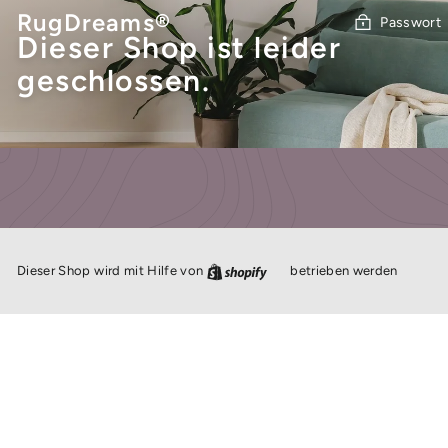
Direkt
RugDreams®
Passwort
zum
Dieser Shop ist leider
Inhalt
geschlossen.
Dieser Shop wird mit Hilfe von
betrieben werden
Shopify